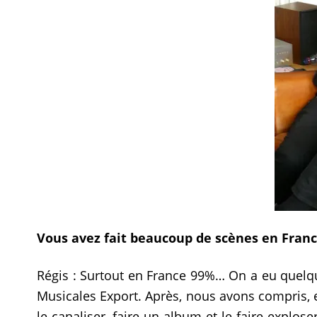
Vous avez fait beaucoup de scènes en Fran
Régis : Surtout en France 99%… On a eu quelque
Musicales Export. Après, nous avons compris, en
le canaliser, faire un album et le faire explos